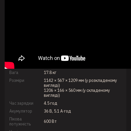
Вага
17.8 кг
Розміри
1142 × 567 × 1209 мм (у розкладеному
вигляді)
1206 × 166 × 560 мм (у складеному
вигляді)
Час зарядки
4.5 год
Акумулятор
36 В, 5.1 А·год
Пікова
600 Вт
потужність