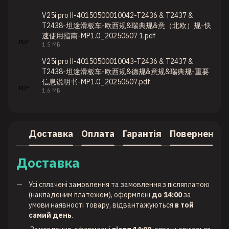
V25i pro Ⅱ-40150500010042-T2436 & T2437 &
T2438-坦途滑板车-欧西规&瑞典规&意（北欧）规-快
速使用指南-MP1.0_20250607 1.pdf
PDF
1.5 МБ
V25i pro Ⅱ-40150500010043-T2436 & T2437 &
T2438-坦途滑板车-欧西规&德规&意规&瑞典规-重要
信息说明书-MP1.0_20250607.pdf
PDF
1.6 МБ
Доставка
Оплата
Гарантія
Повернення
Доставка
Усі сплачені замовлення та замовлення з післяплатою
(накладеним платежем), оформлені
до 14:00
за
умови наявності товару, відвантажуються
в той
самий день
.