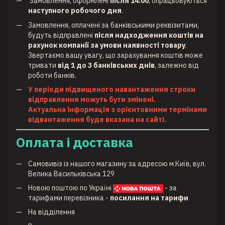
Замовлення, оформлені
після 14:00
, опрацьовуються
наступного робочого дня
.
Замовлення, оплачені за банківськими реквізитами,
будуть відправлені
після надходження коштів на
рахунок компанії за умови наявності товару
.
Звертаємо вашу увагу, що зарахування коштів може
тривати
від 1 до 3 банківських днів
, залежно від
роботи банків.
У періоди підвищеного навантаження строки
відправлення можуть бути змінені.
Актуальна інформація з орієнтовними термінами
відвантаження буде вказана на сайті.
Оплата і доставка
Самовивіз із нашого магазину за адресою м.Київ, вул.
Велика Васильківська 129
Новою поштою по Україні
- за
тарифами перевізника -
посилання на тарифи
На відділення