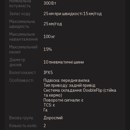
Номінальна
300 Вт
потужність
Запас ходу
25 км при швидкості 15 км/год
Максимальна
25 км/год
швидкість
Максимальне
100 кг
навантаження
Максимальний
15%
нахил
Діаметр
10 пневматичні шини
дисків
Вологозахист
IPX5
Особливості
Підвіска: передня вилка
Тип приводу: задній привід
Система складання: DoubleFlip (стійка
та кермо)
Поворотні сигнали: є
TCS: є
Га
Вікова група
Дорослий
Кількість коліс
2