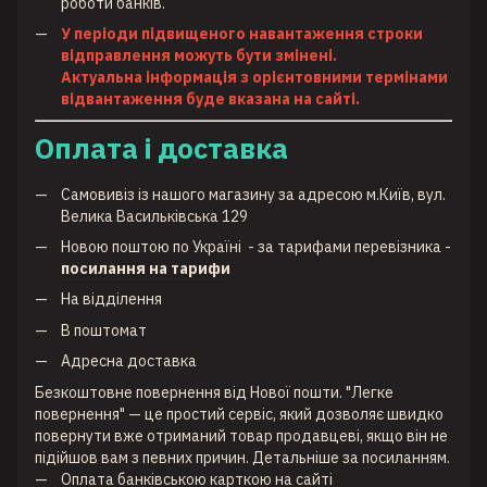
роботи банків.
У періоди підвищеного навантаження строки
відправлення можуть бути змінені.
Актуальна інформація з орієнтовними термінами
відвантаження буде вказана на сайті.
Оплата і доставка
Самовивіз із нашого магазину за адресою м.Київ, вул.
Велика Васильківська 129
Новою поштою по Україні
- за тарифами перевізника -
посилання на тарифи
На відділення
В поштомат
Адресна доставка
Безкоштовне повернення від Нової пошти. "Легке
повернення" — це простий сервіс, який дозволяє швидко
повернути вже отриманий товар продавцеві, якщо він не
підійшов вам з певних причин. Детальніше за
посиланням
.
Оплата банківською карткою на сайті