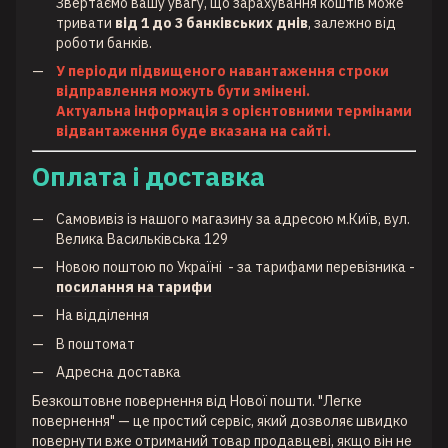
Звертаємо вашу увагу, що зарахування коштів може
тривати
від 1 до 3 банківських днів
, залежно від
роботи банків.
У періоди підвищеного навантаження строки
відправлення можуть бути змінені.
Актуальна інформація з орієнтовними термінами
відвантаження буде вказана на сайті.
Оплата і доставка
Самовивіз із нашого магазину за адресою м.Київ, вул.
Велика Васильківська 129
Новою поштою по Україні
- за тарифами перевізника -
посилання на тарифи
На відділення
В поштомат
Адресна доставка
Безкоштовне повернення від Нової пошти. "Легке
повернення" — це простий сервіс, який дозволяє швидко
повернути вже отриманий товар продавцеві, якщо він не