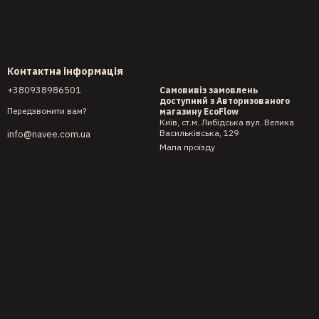
Контактна інформація
+380938986501
Самовивіз замовлень
доступний з Авторизованого
Передзвонити вам?
магазину EcoFlow
Київ, ст.м. Либідська вул. Велика
Васильківська, 129
info@navee.com.ua
Мапа проїзду