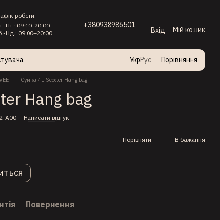
рафік роботи:
+380938986501
н.-Пт.: 09:00-20:00
Мій кошик
Вхід
б.-Нд.: 09:00–20:00
стувача
Укр
Рус
Порівняння
VEE
Сумка 4L Scooter Hang bag
ter Hang bag
02-A00
Написати відгук
Порівняти
В бажання
иться
нтія
Повернення