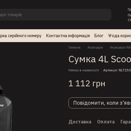
Г
П
С
рка серійного номеру
Контактна інформація
Блог
Угода кори
Головна
Аксесуари
Аксесуари NA
Сумка 4L Scoo
Немає в наявності
Артикул: NLT25
1 112 грн
Повідомити, коли з'яв
Доставка
Оплата
Гара