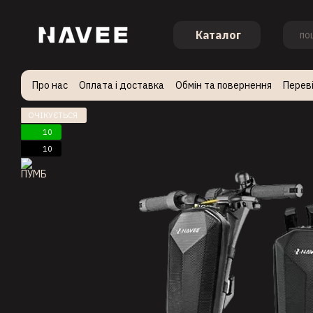
Перейти до основного контенту
Каталог
Про нас
Оплата і доставка
Обмін та повернення
Переві
Стати партнером
ОЧІКУЄТЬСЯ
10
10