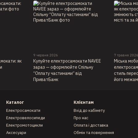
9 червня 2026
7 травня 202
мокати: як
Купуйте електросамокати NAVEE
Міська мобі
и
зараз — оформлюйте Спільну
електросам
“Оплату частинами” від
стиль перес
ПриватБанк
його межа
Каталог
Клієнтам
Електросамокати
Вхід до кабінету
Електровелосипеди
Про нас
Електромотоцикли
Оплата і доставка
Аксесуари
Обмін та повернення