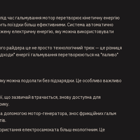
ї під час гальмування мотор перетворює кінетичну енергію
обить поїздки більш ефективними. Система автоматично
ережену електричну енергію, яку можна використовувати
ного райдера це не просто технологічний трюк — це різниця
Відходи" енергії гальмування перетворюються на "паливо"
 яку можна подолати без підзарядки. Це особливо важливо
ї, що зазвичай втрачається, знову доступна для
рику.
за допомогою мотор-генератора, знос фрикційних гальм
ів.
користання електросамоката більш екологічним. Це