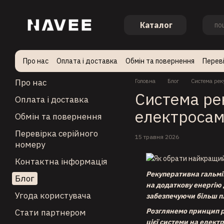
Перейти до основного контенту
Каталог
Про нас
Оплата і доставка
Обмін та повернення
Переві
Стати партнером
Про нас
Головна
Блог
Система реку
Система рек
Оплата і доставка
електросам
Обмін та повернення
Перевірка серійного
15 травня 2026
номеру
Контактна інформація
Рекуперативна гальмі
Блог
на додаткову енергію 
Угода користувача
забезпечуючи більш пл
Розглянемо принцип ро
Стати партнером
цієї системи на елект