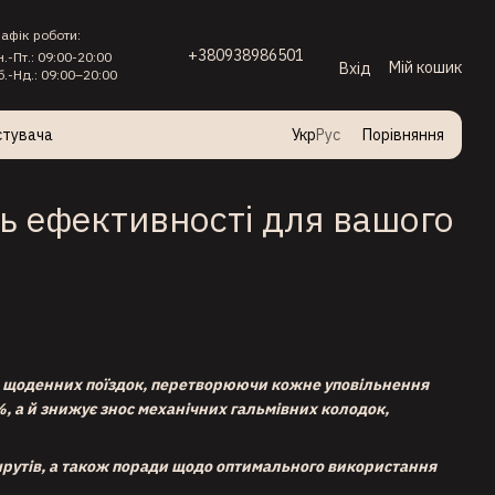
рафік роботи:
+380938986501
н.-Пт.: 09:00-20:00
Мій кошик
Вхід
б.-Нд.: 09:00–20:00
стувача
Укр
Рус
Порівняння
нь ефективності для вашого
до щоденних поїздок, перетворюючи кожне уповільнення
%, а й знижує знос механічних гальмівних колодок,
ршрутів, а також поради щодо оптимального використання