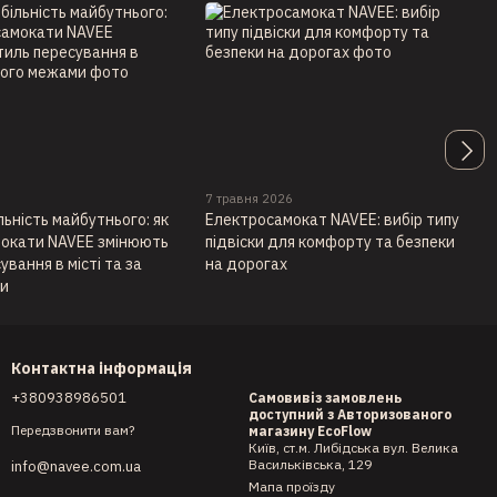
6
7 травня 2026
льність майбутнього: як
Електросамокат NAVEE: вибір типу
окати NAVEE змінюють
підвіски для комфорту та безпеки
ування в місті та за
на дорогах
ми
Контактна інформація
+380938986501
Самовивіз замовлень
доступний з Авторизованого
Передзвонити вам?
магазину EcoFlow
Київ, ст.м. Либідська вул. Велика
Васильківська, 129
info@navee.com.ua
Мапа проїзду