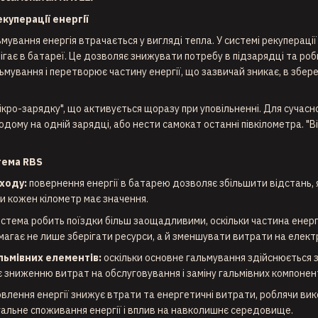
куперації енергії
ьмування енергія втрачається у вигляді тепла. У системі рекупераці
рігає в батареї. Це дозволяє знижувати потребу в підзарядці та р
льмування і перетворює частину енергії, що зазвичай зникає, в зб
ікро-зарядку", що активується щоразу при уповільненні. Для сучас
одому на одній зарядці, або нести самокат останні півкілометра. "
тема RBS
 ходу:
повернення енергії в батарею дозволяє збільшити відстань,
ли кожен кілометр має значення.
стема робить поїздки більш заощадливими, оскільки частина енергі
агає не лише зберігати ресурси, а й зменшувати витрати на елект
льмівних елементів:
оскільки основне гальмування здійснюється 
 зниженню витрат на обслуговування і заміну гальмівних компонент
влення енергії знижує втрати та енергетичні витрати, роблячи ви
альне споживання енергії і вплив на навколишнє середовище.