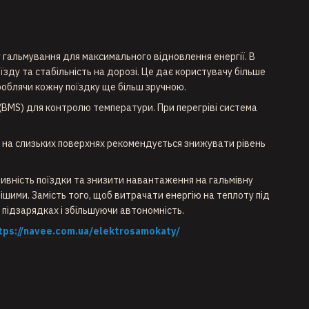
 гальмування для максимального відновлення енергії. В
ду та стабільність на дорозі. Це дає користувачу більше
роблячи кожну поїздку ще більш зручною.
(BMS) для контролю температури. При перегріві система
 на слизьких поверхнях рекомендується знижувати рівень
тивність поїздки та знизити навантаження на гальмівну
ішими. Замість того, щоб витрачати енергію на теплоту під
 підзарядках і збільшуючи автономність.
tps://navee.com.ua/elektrosamokaty/