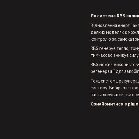
Як система RBS вплив
Відновлення енергії ак
деяких моделях є можли
контролю за самокатом 
RBS генерує тепло, том
тимчасово знижує силу
RBS можна використову
регенерації для запобі
Тож, система рекуперац
систему. Вибір електро
час гальмування, ви по
Ознайомитися з ріше