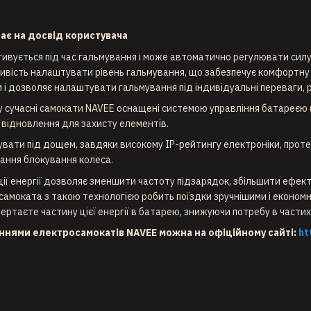
ає на досвід користувача
тивується під час гальмування і може автоматично регулювати силу
вість налаштувати рівень гальмування, що забезпечує комфортну їз
і дозволяє налаштувати гальмування під індивідуальні переваги, 
у сучасні самокати NAVEE оснащені системою управління батареєю 
 відновлення для захисту елементів.
вати під дощем, завдяки високому IP-рейтингу електроніки, проте
гання блокування колеса.
ії енергії дозволяє зменшити частоту підзарядок, збільшити ефек
самоката з такою технологією робить поїздки зручнішими і економн
вертаєте частину цієї енергії в батарею, знижуючи потребу в частих
ннями електросамокатів NAVEE можна на офіційному сайті:
ht