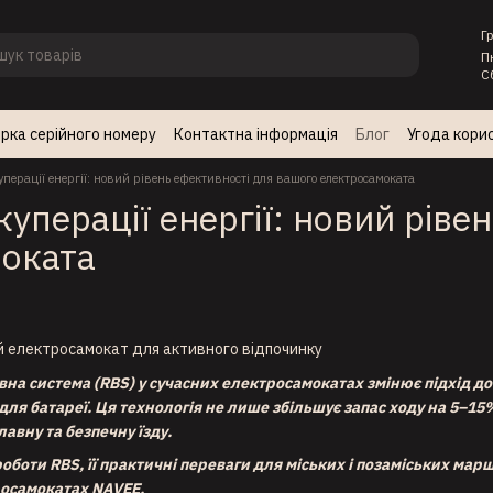
Г
П
С
рка серійного номеру
Контактна інформація
Блог
Угода кори
перації енергії: новий рівень ефективності для вашого електросамоката
уперації енергії: новий ріве
оката
вна система (RBS) у сучасних електросамокатах змінює підхід 
для батареї. Ця технологія не лише збільшує запас ходу на 5–15
авну та безпечну їзду.
боти RBS, її практичні переваги для міських і позаміських ма
росамокатах NAVEE.