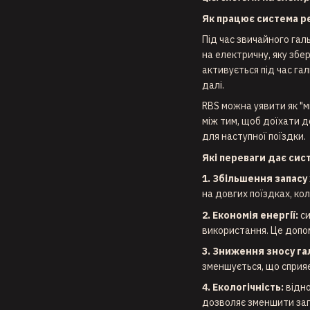
Як працює система ре
Під час звичайного гал
на електричну, яку збе
активується під час га
далі.
RBS можна уявити як "м
між тим, щоб доїхати д
для наступної поїздки.
Які переваги дає сис
1. Збільшення запасу
на довгих поїздках, ко
2. Економія енергії:
си
використання. Це допом
3. Зниження зносу га
зменшується, що сприяє
4. Екологічність:
відно
дозволяє зменшити заг