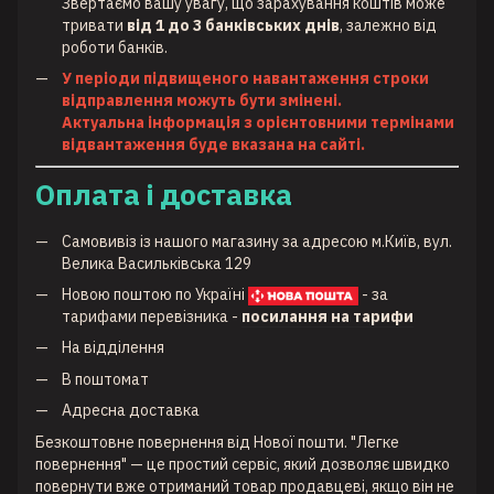
Звертаємо вашу увагу, що зарахування коштів може
тривати
від 1 до 3 банківських днів
, залежно від
роботи банків.
У періоди підвищеного навантаження строки
відправлення можуть бути змінені.
Актуальна інформація з орієнтовними термінами
відвантаження буде вказана на сайті.
Оплата і доставка
Самовивіз із нашого магазину за адресою м.Київ, вул.
Велика Васильківська 129
Новою поштою по Україні
- за
тарифами перевізника -
посилання на тарифи
На відділення
В поштомат
Адресна доставка
Безкоштовне повернення від Нової пошти. "Легке
повернення" — це простий сервіс, який дозволяє швидко
повернути вже отриманий товар продавцеві, якщо він не