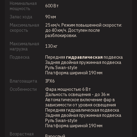
Номинальная
600 Вт
мощность
Запас хода
90 км
Максимальная
25 км/ч. Режим повышенной скорости:
скорость
до 40 км/ч. Доступен после
разблокировки.
Максимальная
130 кг
нагрузка
Подвеска
Передняя
гидравлическая
подвеска
Задняя двойная пружинная подвеска
Руль Swan-style
Платформа шириной 190 мм
Влагозащита
IPX6
Особенности
Фара мощностью 6 Вт
Дальность освещения - до 36 м
Автоматическое включение фар в
зависимости от уровня освещения
Передняя гидравлическая подвеска
Задняя двойная пружинная подвеска
Руль Swan-style
Платформа шириной 190 мм
Возрастная
Взрослый