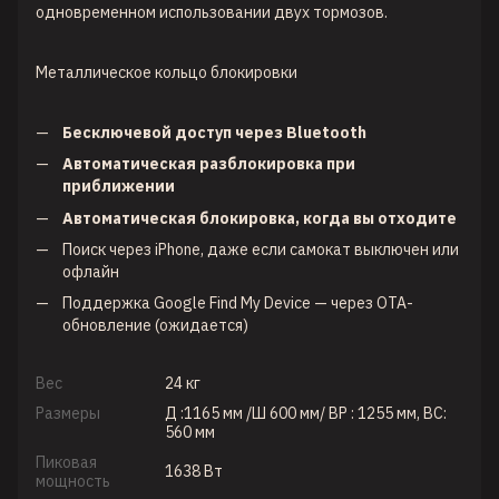
одновременном использовании двух тормозов.
Металлическое кольцо блокировки
Бесключевой
доступ
через
Bluetooth
Автоматическая
разблокировка
при
приближении
Автоматическая
блокировка
,
когда
вы
отходите
Поиск через iPhone, даже если самокат выключен или
офлайн
Поддержка Google Find My Device — через OTA-
обновление (ожидается)
Вес
24 кг
Размеры
Д :1165 мм /Ш 600 мм/ ВР : 1255 мм, ВС:
560 мм
Пиковая
1638 Вт
мощность