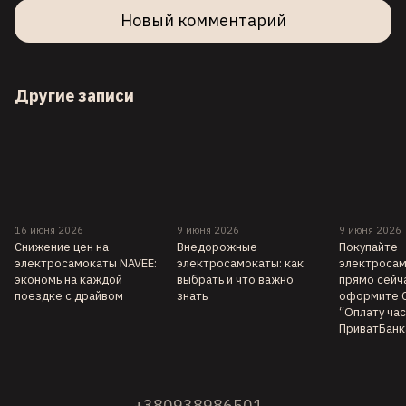
Новый комментарий
Другие записи
16 июня 2026
9 июня 2026
9 июня 2026
Снижение цен на
Внедорожные
Покупайте
электросамокаты NAVEE:
электросамокаты: как
электросам
экономь на каждой
выбрать и что важно
прямо сейч
поездке с драйвом
знать
оформите 
“Оплату ча
ПриватБанк
+380938986501