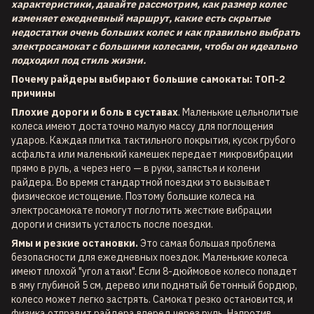
характеристики, давайте рассмотрим, как размер колес
изменяет ежедневный маршрут, какие есть скрытые
недостатки очень больших колес и как правильно выбрать
электросамокат с большими колесами, чтобы он идеально
подходил под стиль жизни.
Почему райдеры выбирают большие самокаты: ТОП-2
причины
Плохие дороги и боль в суставах
. Маленькие цельнолитые
колеса имеют достаточно малую массу для поглощения
ударов. Каждая плитка тактильного покрытия, кусок грубого
асфальта или маленький камешек передает микровибрации
прямо в руль, а через него — в руки, запястья и колени
райдера. Во время стандартной поездки это вызывает
физическое истощение. Поэтому большие колеса на
электросамокате помогут поглотить жесткие вибрации
дороги и снизить усталость после поездки.
Ямы и резкие остановки.
Это самая большая проблема
безопасности для ежедневных поездок. Маленькие колеса
имеют плохой "угол атаки". Если 8-дюймовое колесо попадет
в яму глубиной 5 см, дерево или поднятый бетонный бордюр,
колесо может легко застрять. Самокат резко остановится, и
физика отправит райдера вперед через руль. Напротив,