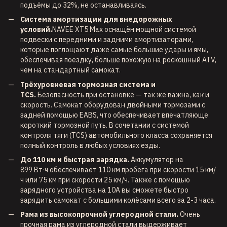
подъёмы до 32%, не останавливаясь.
Система амортизации для внедорожных
условий.
NAVEE XT5 Max
оснащён мощной системой
подвески с передними и задними амортизаторами,
которые поглощают даже самые большие удары и ямы,
обеспечивая поездку, больше похожую на роскошный ATV,
чем на стандартный самокат.
Трёхуровневая тормозная система и
TCS.
Безопасность при остановке — так же важна, как и
скорость. Самокат оборудован двойными тормозами с
задней помощью EABS, что обеспечивает впечатляюще
короткий тормозной путь. В сочетании с системой
контроля тяги (TCS) автомобильного класса сохраняется
полный контроль в любых условиях езды.
До 110 км и быстрая зарядка.
Аккумулятор на
899 Вт·ч обеспечивает 110 км пробега при скорости 15 км/
ч или 75 км при скорости 25 км/ч. Также с помощью
зарядного устройства на 10A вы сможете быстро
зарядить самокат с большими колёсами всего за 2-3 часа.
Рама из высокопрочной углеродной стали.
Очень
прочная рама из углеродной стали выдерживает