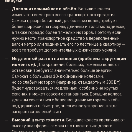
Минусы:
Дополнительный вес и объём.
Большие колеса
изменяют геометрию всего транспортного средства.
Самокат, разработанный для больших колёс, требует
более широкой платформы, длинных и толстых подвесок,
а также гораздо более тяжёлых моторов. Поэтому если
нужно нести транспортное средство в переполненный
вагон метро или поднимать его по лестнице в квартиру —
всё это требует дополнительных физических усилий.
Медленный разгон на склонах (проблема с крутящим
моментом).
Для вращения больших, тяжёлых колёс от
остановки требуется значительно больше энергии.
Самокат с большими 10-дюймовыми колёсами,
но со слабым мотором (например, стандартным 300 Вт),
будет чувствоваться медленным, особенно на крутых
склонах, и может совсем остановиться. Большие колеса
должны сочетаться с более мощными моторами, чтобы
поддерживать быстрое, энергичное ускорение, когда
загорается зелёный свет.
Высокий центр тяжести.
Большие колеса увеличивают
высоту платформы самоката относительно дороги.
Однако это также повышает центр тяжести, что может